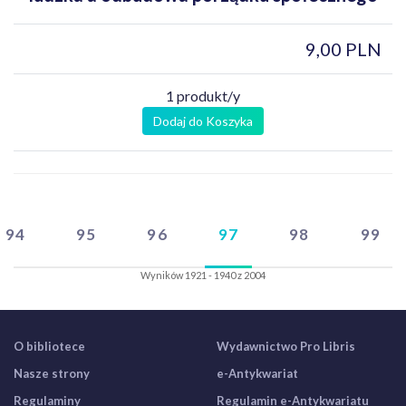
9,00 PLN
1 produkt/y
Dodaj do Koszyka
94
95
96
97
98
99
Wyników 1921 - 1940 z 2004
O bibliotece
Wydawnictwo Pro Libris
Nasze strony
e-Antykwariat
Regulaminy
Regulamin e-Antykwariatu