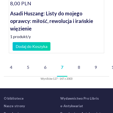
8,00 PLN
Asadi Huszang: Listy do mojego
oprawcy: miłość, rewolucja i irańskie
więzienie
1 produkt/y
Dodaj do Koszyka
4
5
6
7
8
9
Wyników 127 - 147 z 2003
O bibliotece
Wydawnictwo Pro Libris
Nasze strony
e-Antykwariat