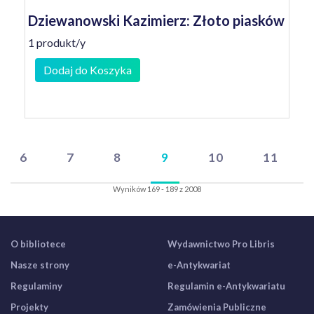
Dziewanowski Kazimierz: Złoto piasków
1 produkt/y
Dodaj do Koszyka
6
7
8
9
10
11
Wyników 169 - 189 z 2008
O bibliotece
Wydawnictwo Pro Libris
Nasze strony
e-Antykwariat
Regulaminy
Regulamin e-Antykwariatu
Projekty
Zamówienia Publiczne