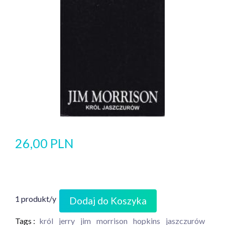
26,00 PLN
1 produkt/y
Dodaj do Koszyka
Tags :
król
jerry
jim
morrison
hopkins
jaszczurów