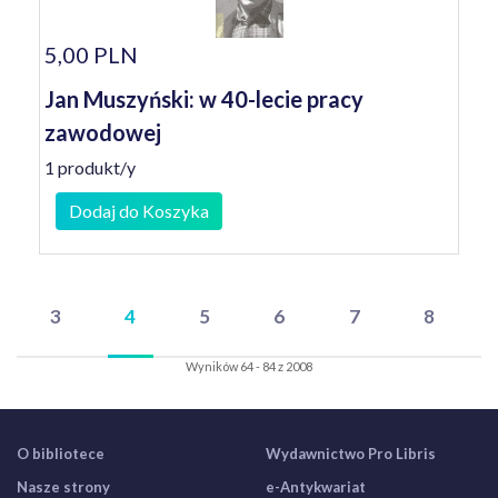
5,00 PLN
Jan Muszyński: w 40-lecie pracy
zawodowej
1 produkt/y
Dodaj do Koszyka
3
4
5
6
7
8
Wyników 64 - 84 z 2008
O bibliotece
Wydawnictwo Pro Libris
Nasze strony
e-Antykwariat