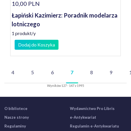
10,00 PLN
Łapiński Kazimierz: Poradnik modelarza
lotniczego
1 produkt/y
Dodaj do Koszyka
4
5
6
7
8
9
Wyników 127 - 147 z 1995
O bibliotece
Wydawnictwo Pro Libris
Nasze strony
e-Antykwariat
Regulaminy
Regulamin e-Antykwariatu