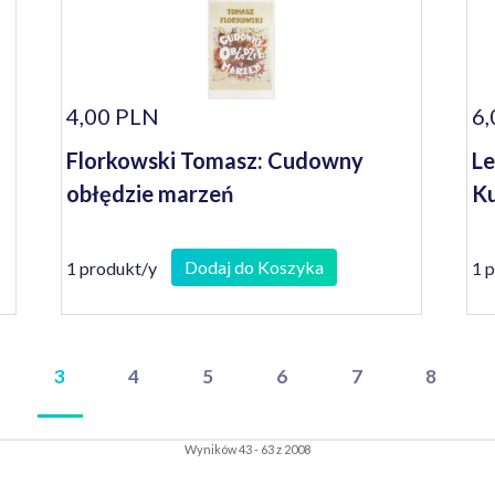
4,00 PLN
6,
Florkowski Tomasz: Cudowny
Le
obłędzie marzeń
Ku
Dodaj do Koszyka
1 produkt/y
1 
3
4
5
6
7
8
Wyników 43 - 63 z 2008