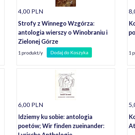
4,00 PLN
8,
Strofy z Winnego Wzgórza:
Ko
antologia wierszy o Winobraniu i
p
Zielonej Górze
Dodaj do Koszyka
1 produkt/y
1 
6,00 PLN
5,
Idziemy ku sobie: antologia
Ko
poetów; Wir finden zueinander:
A
Lyrische Anthologie