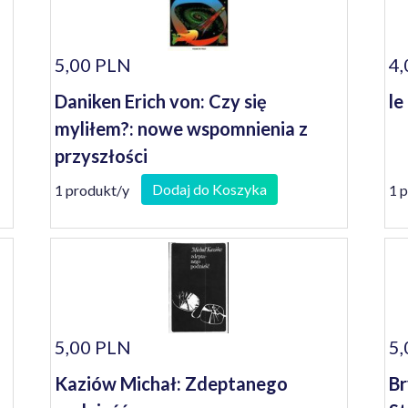
5,00 PLN
4,
Daniken Erich von: Czy się
le
myliłem?: nowe wspomnienia z
przyszłości
Dodaj do Koszyka
1 produkt/y
1 
5,00 PLN
5,
Kaziów Michał: Zdeptanego
Br