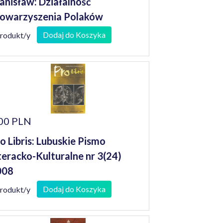
anisław: Działalność
owarzyszenia Polaków
szkodowanych przez III Rzeszę i
Dodaj do Koszyka
produkt/y
pomnienia jego członków
00 PLN
o Libris: Lubuskie Pismo
teracko-Kulturalne nr 3(24)
008
Dodaj do Koszyka
produkt/y