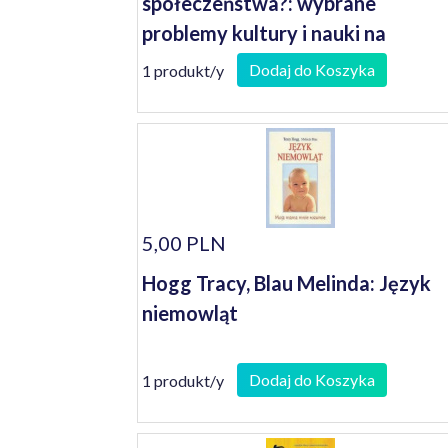
społeczeństwa?: wybrane
problemy kultury i nauki na
Środkowym Nadodrzu w latach
Dodaj do Koszyka
1 produkt/y
1945-1989
5,00 PLN
Hogg Tracy, Blau Melinda: Język
niemowląt
Dodaj do Koszyka
1 produkt/y