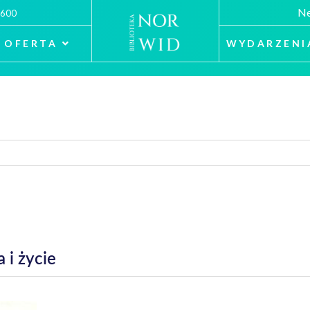
Ne
 600
OFERTA
WYDARZENI
 i życie