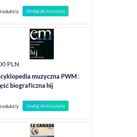
Dodaj do Koszyka
produkt/y
00 PLN
cyklopedia muzyczna PWM :
ęść biograficzna hij
Dodaj do Koszyka
produkt/y