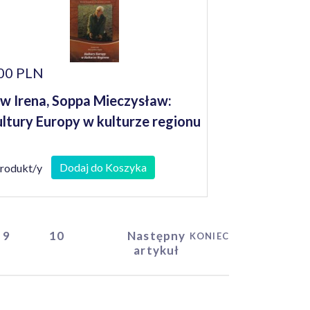
00 PLN
w Irena, Soppa Mieczysław:
ltury Europy w kulturze regionu
Dodaj do Koszyka
produkt/y
9
10
Następny
KONIEC
artykuł