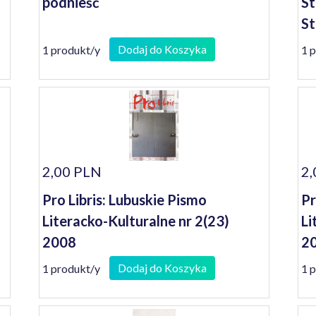
podnieść
St
St
Po
Dodaj do Koszyka
1 produkt/y
1 
ws
2,00 PLN
2,
Pro Libris: Lubuskie Pismo
Pr
Literacko-Kulturalne nr 2(23)
Li
2008
2
Dodaj do Koszyka
1 produkt/y
1 