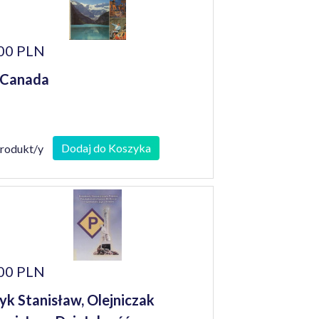
00 PLN
 Canada
Dodaj do Koszyka
produkt/y
00 PLN
yk Stanisław, Olejniczak