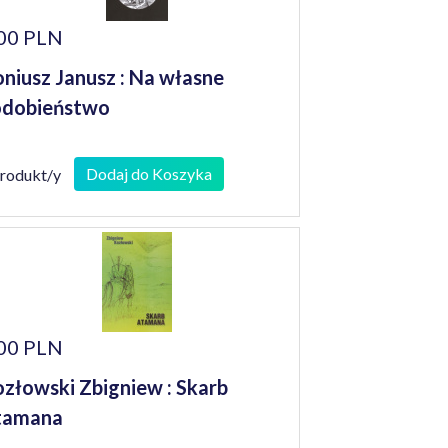
00 PLN
niusz Janusz : Na własne
odobieństwo
Dodaj do Koszyka
produkt/y
00 PLN
złowski Zbigniew : Skarb
tamana