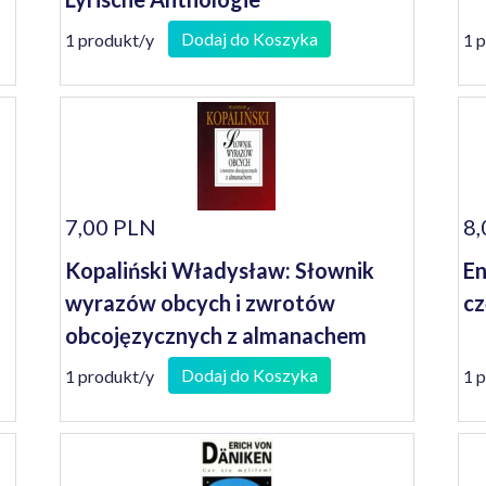
Dodaj do Koszyka
1 produkt/y
1 
7,00 PLN
8,
Kopaliński Władysław: Słownik
En
wyrazów obcych i zwrotów
cz
obcojęzycznych z almanachem
Dodaj do Koszyka
1 produkt/y
1 