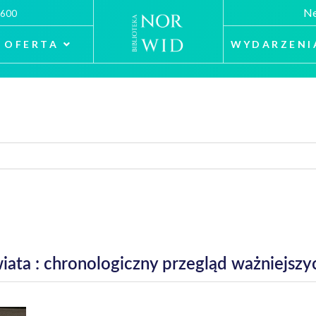
Ne
 600
OFERTA
WYDARZENI
 świata : chronologiczny przegląd ważniejs