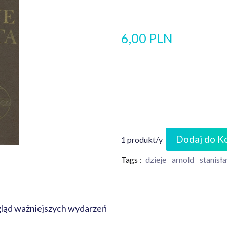
6,00 PLN
Dodaj do K
1 produkt/y
Tags :
dzieje
arnold
stanisł
egląd ważniejszych wydarzeń