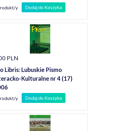
Dodaj do Koszyka
produkt/y
00 PLN
o Libris: Lubuskie Pismo
teracko-Kulturalne nr 4 (17)
006
Dodaj do Koszyka
produkt/y