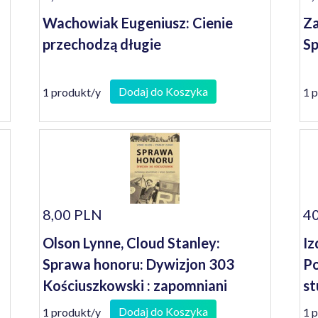
Wachowiak Eugeniusz: Cienie
Za
przechodzą długie
Sp
Dodaj do Koszyka
1 produkt/y
1 
8,00 PLN
40
Olson Lynne, Cloud Stanley:
Iz
Sprawa honoru: Dywizjon 303
Po
Kościuszkowski : zapomniani
st
bohaterowie II wojny światowej
Dodaj do Koszyka
1 produkt/y
1 