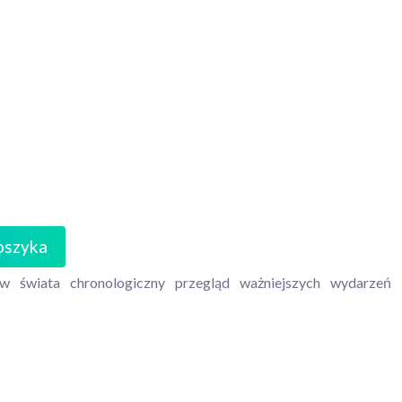
oszyka
aw
świata
chronologiczny
przegląd
ważniejszych
wydarzeń