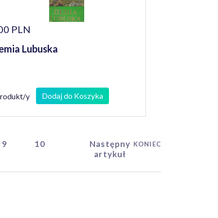
00 PLN
emia Lubuska
Dodaj do Koszyka
produkt/y
9
10
Następny
KONIEC
artykuł