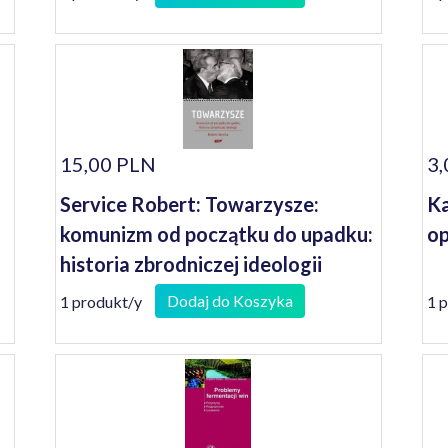
15,00 PLN
3,
Service Robert: Towarzysze:
Ka
komunizm od początku do upadku:
op
historia zbrodniczej ideologii
Dodaj do Koszyka
1 produkt/y
1 