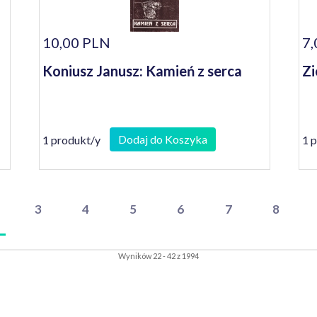
10,00 PLN
7,
Koniusz Janusz: Kamień z serca
Zi
Dodaj do Koszyka
1 produkt/y
1 
3
4
5
6
7
8
Wyników 22 - 42 z 1994