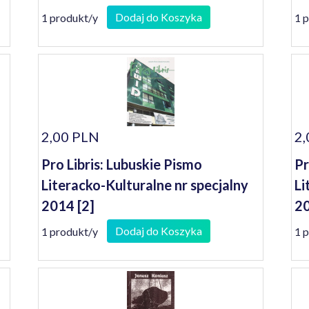
Dodaj do Koszyka
1 produkt/y
1 
2,00 PLN
2,
Pro Libris: Lubuskie Pismo
Pr
Literacko-Kulturalne nr specjalny
Li
2014 [2]
2
Dodaj do Koszyka
1 produkt/y
1 