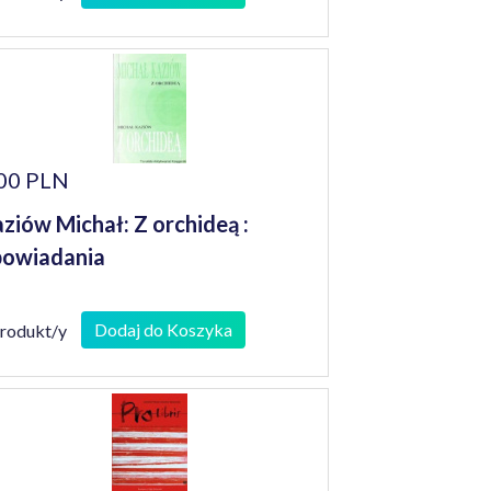
00 PLN
ziów Michał: Z orchideą :
owiadania
Dodaj do Koszyka
produkt/y