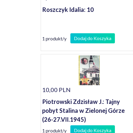
Roszczyk Idalia: 10
Dodaj do Koszyka
1 produkt/y
10,00 PLN
Piotrowski Zdzisław J.: Tajny
pobyt Stalina w Zielonej Górze
(26-27.VII.1945)
Dodaj do Koszyka
1 produkt/y