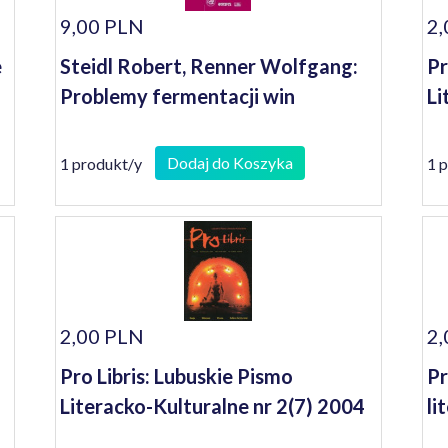
9,00 PLN
2,
e
Steidl Robert, Renner Wolfgang:
Pr
Problemy fermentacji win
Li
Dodaj do Koszyka
1 produkt/y
1 
2,00 PLN
2,
Pro Libris: Lubuskie Pismo
Pr
Literacko-Kulturalne nr 2(7) 2004
li