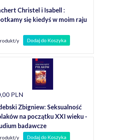
chert Christel i Isabell :
otkamy się kiedyś w moim raju
Dodaj do Koszyka
produkt/y
,00 PLN
debski Zbigniew: Seksualność
laków na początku XXI wieku -
udium badawcze
Dodaj do Koszyka
produkt/y