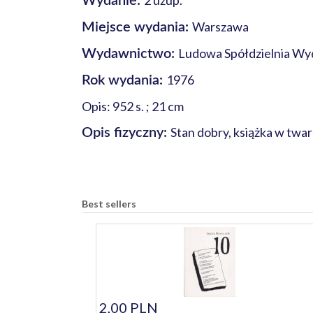
2 uzup.
Wydanie:
Warszawa
Miejsce wydania:
Ludowa Spółdzielnia Wy
Wydawnictwo:
1976
Rok wydania:
Opis: 952 s. ; 21 cm
Stan dobry, książka w twa
Opis fizyczny:
Best sellers
2,00 PLN