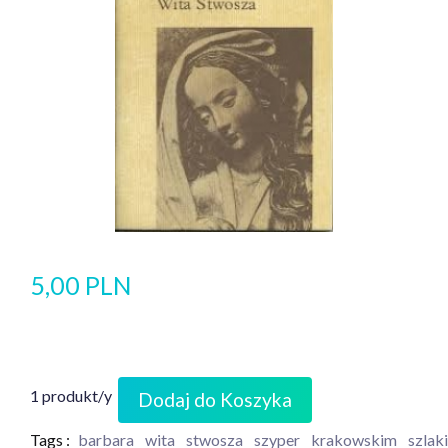
5,00 PLN
1 produkt/y
Dodaj do Koszyka
Tags :
barbara
wita
stwosza
szyper
krakowskim
szlak