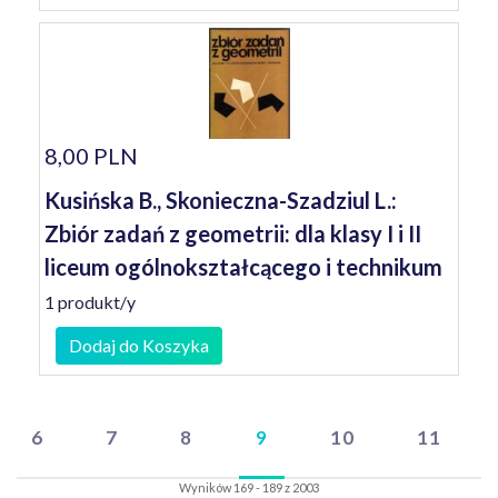
8,00 PLN
Kusińska B., Skonieczna-Szadziul L.:
Zbiór zadań z geometrii: dla klasy I i II
liceum ogólnokształcącego i technikum
1 produkt/y
Dodaj do Koszyka
6
7
8
9
10
11
Wyników 169 - 189 z 2003