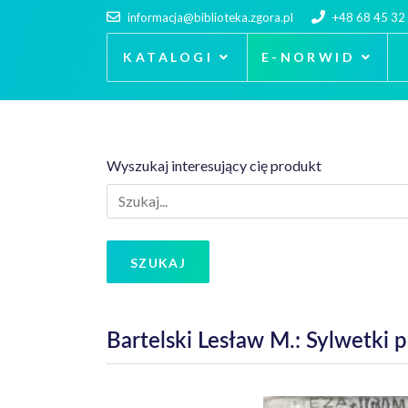
informacja@biblioteka.zgora.pl
+48 68 45 32
KATALOGI
E-NORWID
Wyszukaj interesujący cię produkt
SZUKAJ
Bartelski Lesław M.: Sylwetki 