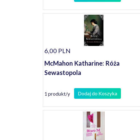
6,00 PLN
McMahon Katharine: Róża
Sewastopola
Dodaj do Koszyka
1 produkt/y