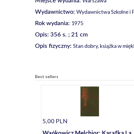
Warszawa
Miejsce wydania:
Wydawnictwa Szkolne i 
Wydawnictwo:
1975
Rok wydania:
Opis: 356 s. ; 21 cm
Stan dobry, książka w mię
Opis fizyczny:
Best sellers
5,00 PLN
Wańkowicz Melchior: Karafka La