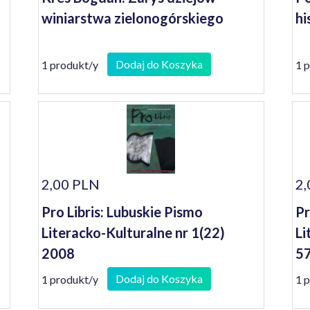
winiarstwa zielonogórskiego
hi
Dodaj do Koszyka
1 produkt/y
1 
2,00 PLN
2,
Pro Libris: Lubuskie Pismo
Pr
Literacko-Kulturalne nr 1(22)
Li
2008
57
Dodaj do Koszyka
1 produkt/y
1 