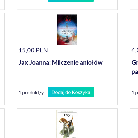
15,00 PLN
4,
Jax Joanna: Milczenie aniołów
Gr
pa
Dodaj do Koszyka
1 produkt/y
1 