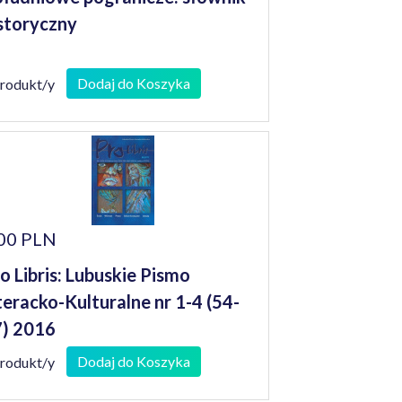
storyczny
Dodaj do Koszyka
produkt/y
00 PLN
o Libris: Lubuskie Pismo
teracko-Kulturalne nr 1-4 (54-
) 2016
Dodaj do Koszyka
produkt/y