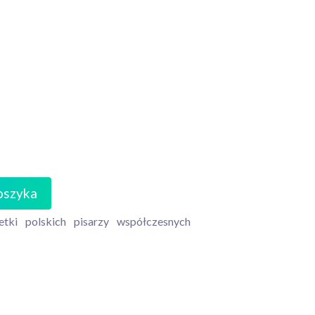
oszyka
etki
polskich
pisarzy
współczesnych