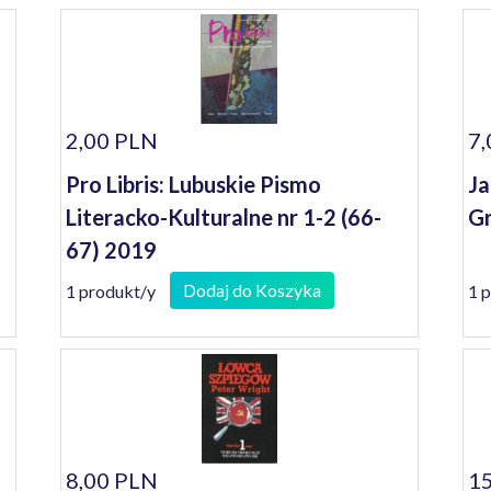
2,00 PLN
7,
Pro Libris: Lubuskie Pismo
Ja
Literacko-Kulturalne nr 1-2 (66-
Gr
67) 2019
Dodaj do Koszyka
1 produkt/y
1 
8,00 PLN
15