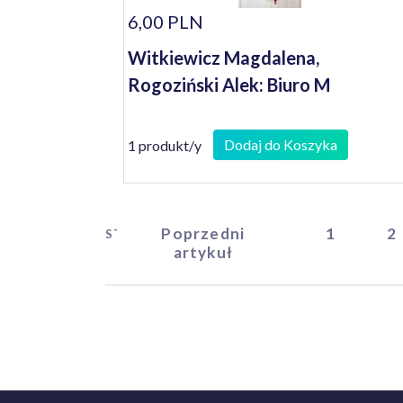
6,00 PLN
Witkiewicz Magdalena,
Rogoziński Alek: Biuro M
Dodaj do Koszyka
1 produkt/y
Poprzedni
1
2
START
artykuł