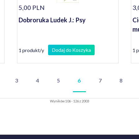
5,00 PLN
3,
Dobroruka Ludek J.: Psy
Ci
mu
Dodaj do Koszyka
1 produkt/y
1 
3
4
5
6
7
8
Wyników 106 - 126 z 2003