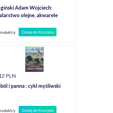
giński Adam Wojciech:
larstwo olejne, akwarele
Dodaj do Koszyka
produkt/y
12 PLN
ból i panna : cykl myśliwski
Dodaj do Koszyka
produkt/y