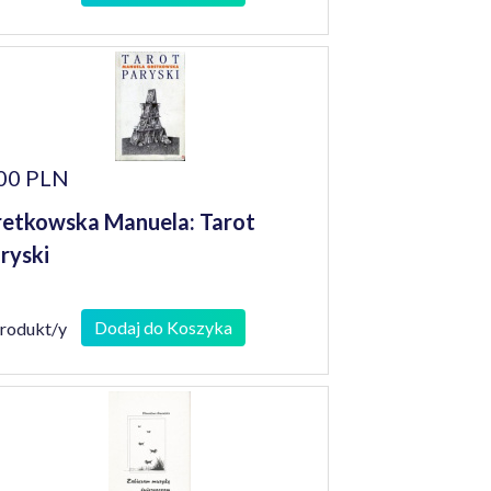
00 PLN
etkowska Manuela: Tarot
ryski
Dodaj do Koszyka
produkt/y