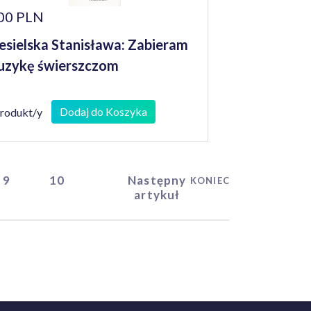
00 PLN
esielska Stanisława: Zabieram
zykę świerszczom
Dodaj do Koszyka
produkt/y
9
10
Następny
KONIEC
artykuł