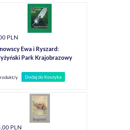
00 PLN
nowscy Ewa i Ryszard:
yżyński Park Krajobrazowy
Dodaj do Koszyka
produkt/y
,00 PLN