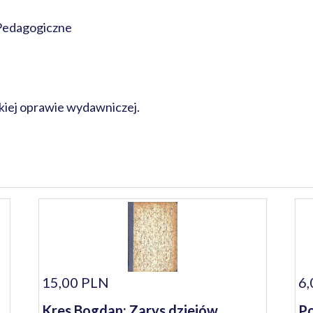
Pedagogiczne
kkiej oprawie wydawniczej.
15,00 PLN
6,
Kres Bogdan: Zarys dziejów
Po