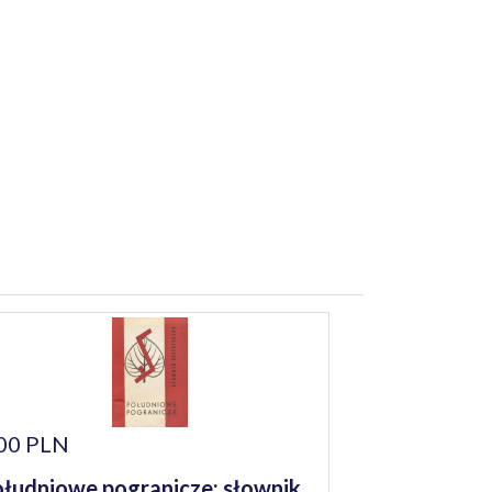
00 PLN
łudniowe pogranicze: słownik