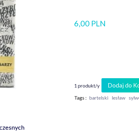
6,00 PLN
Dodaj do K
1 produkt/y
Tags :
bartelski
lesław
sylw
łczesnych