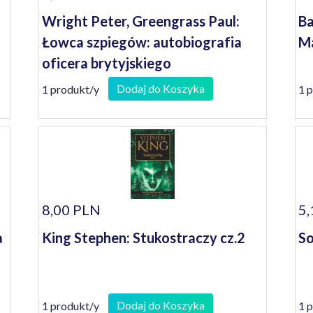
Wright Peter, Greengrass Paul:
Ba
Łowca szpiegów: autobiografia
Ma
oficera brytyjskiego
kontrwywiadu
Dodaj do Koszyka
1 produkt/y
1 
8,00 PLN
5,
a
King Stephen: Stukostraczy cz.2
So
Dodaj do Koszyka
1 produkt/y
1 