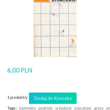
6,00 PLN
1 produkt/y
Dodaj do Koszyka
Tags :
kazimierz
podróże
w świecie
znaczków
gross
ot