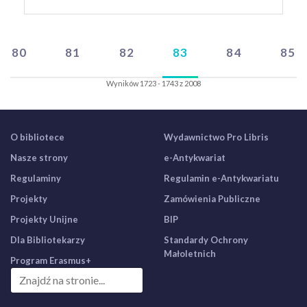
80
81
82
83
84
85
Wyników 1723 - 1743 z 2008
O bibliotece
Wydawnictwo Pro Libris
Nasze strony
e-Antykwariat
Regulaminy
Regulamin e-Antykwariatu
Projekty
Zamówienia Publiczne
Projekty Unijne
BIP
Dla Bibliotekarzy
Standardy Ochrony
Małoletnich
Program Erasmus+