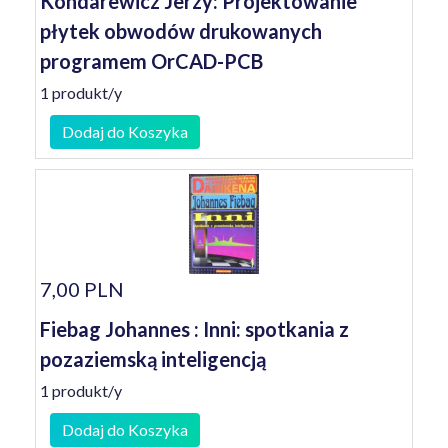
Kondarewicz Jerzy: Projektowanie
płytek obwodów drukowanych
programem OrCAD-PCB
1 produkt/y
Dodaj do Koszyka
7,00 PLN
Fiebag Johannes : Inni: spotkania z
pozaziemską inteligencją
1 produkt/y
Dodaj do Koszyka