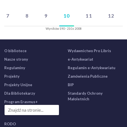
7
8
9
10
11
12
Wyników 190 - 210 z 2008
O bibliotece
Wydawnictwo Pro Libris
Nasze strony
e-Antykwariat
Regulaminy
Regulamin e-Antykwariatu
Projekty
Zamówienia Publiczne
Projekty Unijne
BIP
Dla Bibliotekarzy
Standardy Ochrony
Małoletnich
Program Erasmus+
RODO