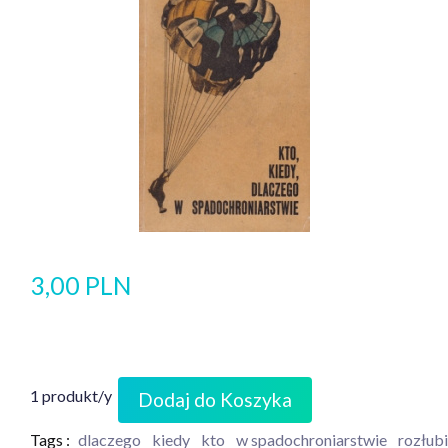
3,00 PLN
1 produkt/y
Dodaj do Koszyka
Tags :
dlaczego
kiedy
kto
w spadochroniarstwie
rozłubi