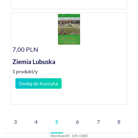
7,00 PLN
Ziemia Lubuska
1 produkt/y
Dodaj do Koszyka
3
4
5
6
7
8
Wyników 85 - 105 z 2003