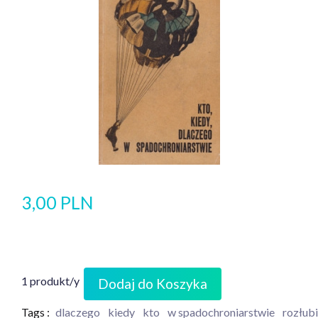
3,00 PLN
1 produkt/y
Dodaj do Koszyka
Tags :
dlaczego
kiedy
kto
w spadochroniarstwie
rozłubi