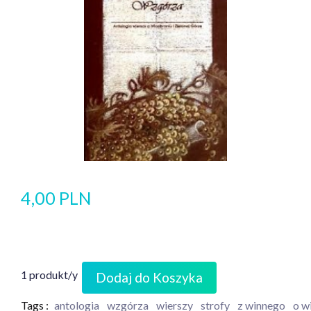
4,00 PLN
1 produkt/y
Dodaj do Koszyka
Tags :
antologia
wzgórza
wierszy
strofy
z winnego
o w