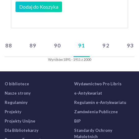
Dodaj do Koszyka
88
89
90
91
92
93
Wyników 1891 - 1911 z 2000
O bibliotece
Wydawnictwo Pro Libris
Nasze strony
e-Antykwariat
Regulaminy
Regulamin e-Antykwariatu
Projekty
Zamówienia Publiczne
Projekty Unijne
BIP
Dla Bibliotekarzy
Standardy Ochrony
Małoletnich