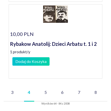
10,00 PLN
Rybakow Anatolij: Dzieci Arbatu t. 1 i 2
1 produkt/y
Dodaj do Koszyka
3
4
5
6
7
8
Wyników 64 - 84 z 2008