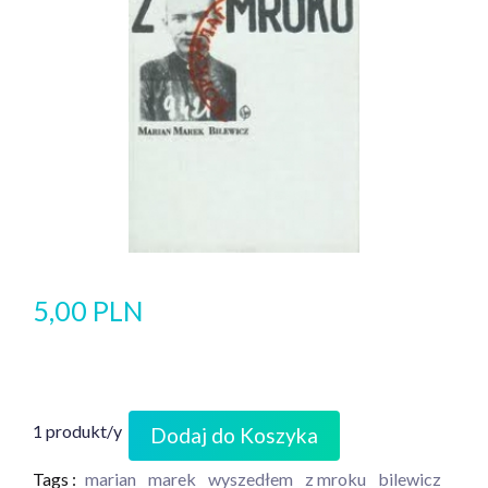
5,00 PLN
1 produkt/y
Dodaj do Koszyka
Tags :
marian
marek
wyszedłem
z mroku
bilewicz