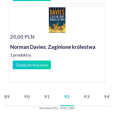
20,00 PLN
Norman Davies: Zaginione królestwa
1 produkt/y
Dodaj do Koszyka
89
90
91
92
93
94
Wyników 1912 - 1932 z 2007