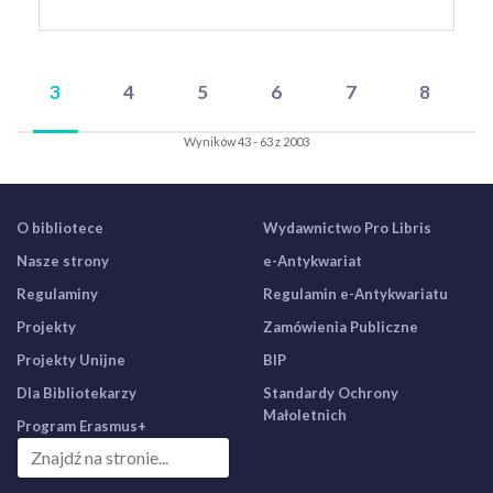
3
4
5
6
7
8
Wyników 43 - 63 z 2003
O bibliotece
Wydawnictwo Pro Libris
Nasze strony
e-Antykwariat
Regulaminy
Regulamin e-Antykwariatu
Projekty
Zamówienia Publiczne
Projekty Unijne
BIP
Dla Bibliotekarzy
Standardy Ochrony
Małoletnich
Program Erasmus+