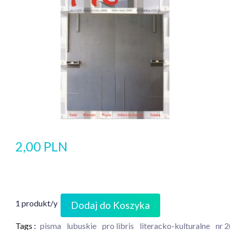
2,00 PLN
1 produkt/y
Dodaj do Koszyka
Tags :
pisma
lubuskie
pro libris
literacko-kulturalne
nr 