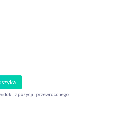
oszyka
widok
z pozycji
przewróconego