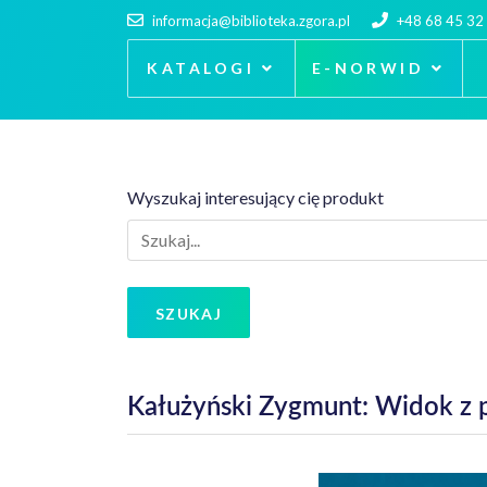
informacja@biblioteka.zgora.pl
+48 68 45 32
KATALOGI
E-NORWID
Wyszukaj interesujący cię produkt
SZUKAJ
Kałużyński Zygmunt: Widok z 