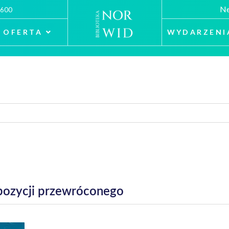
Ne
 600
OFERTA
WYDARZENI
pozycji przewróconego