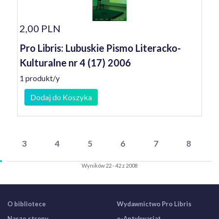
2,00 PLN
Pro Libris: Lubuskie Pismo Literacko-
Kulturalne nr 4 (17) 2006
1 produkt/y
Dodaj do Koszyka
3
4
5
6
7
8
Wyników 22 - 42 z 2008
O bibliotece
Wydawnictwo Pro Libris
Nasze strony
e-Antykwariat