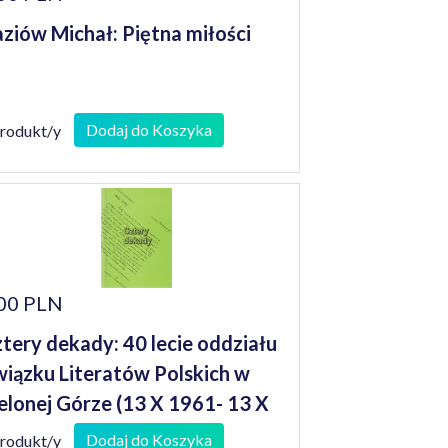
ziów Michał: Piętna miłości
Dodaj do Koszyka
produkt/y
00 PLN
tery dekady: 40 lecie oddziału
iązku Literatów Polskich w
elonej Górze (13 X 1961- 13 X
001)
Dodaj do Koszyka
produkt/y