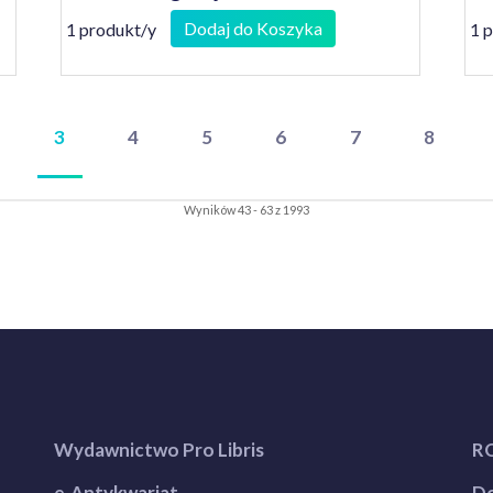
Dodaj do Koszyka
1 produkt/y
1 
3
4
5
6
7
8
Wyników 43 - 63 z 1993
Wydawnictwo Pro Libris
R
e-Antykwariat
Do