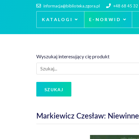
informacja@biblioteka.zgora.pl
+48 68 45 32
KATALOGI
E-NORWID
Wyszukaj interesujący cię produkt
SZUKAJ
Markiewicz Czesław: Niewinne