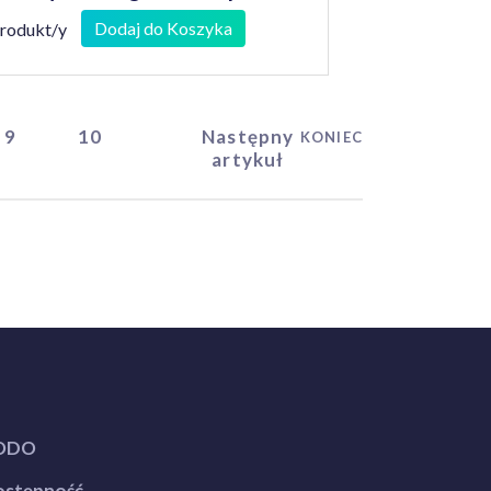
Dodaj do Koszyka
produkt/y
9
10
Następny
KONIEC
artykuł
ODO
stępność