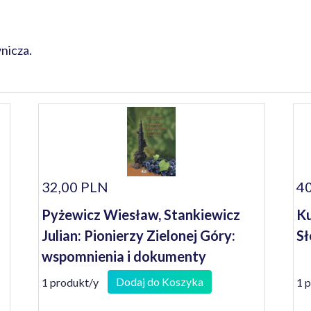
nicza.
32,00 PLN
40
Pyżewicz Wiesław, Stankiewicz
Ku
Julian: Pionierzy Zielonej Góry:
Sł
wspomnienia i dokumenty
Dodaj do Koszyka
1 produkt/y
1 