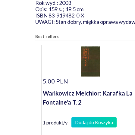
Rok wyd.: 2003
Opis: 159 s. ; 19,5 cm
ISBN 83-919482-0-X
UWAGI: Stan dobry, miękka oprawa wydaw
Best sellers
5,00 PLN
Wańkowicz Melchior: Karafka La
Fontaine'a T. 2
Dodaj do Koszyka
1 produkt/y