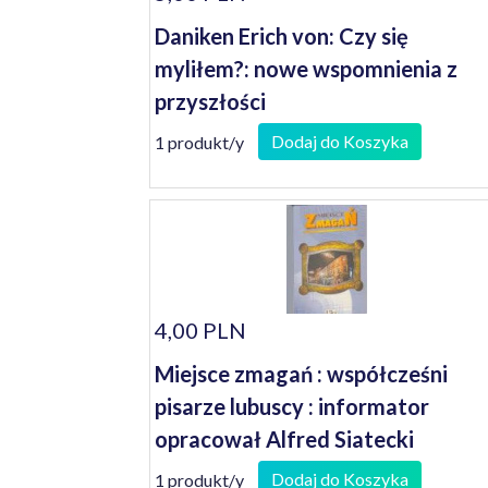
Daniken Erich von: Czy się
myliłem?: nowe wspomnienia z
przyszłości
Dodaj do Koszyka
1 produkt/y
4,00 PLN
Miejsce zmagań : współcześni
pisarze lubuscy : informator
opracował Alfred Siatecki
Dodaj do Koszyka
1 produkt/y