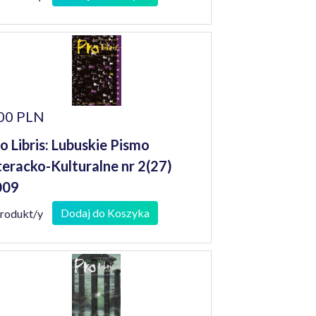
00 PLN
o Libris: Lubuskie Pismo
teracko-Kulturalne nr 2(27)
009
Dodaj do Koszyka
produkt/y