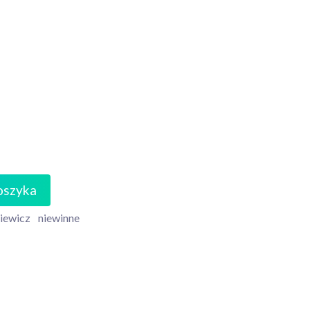
oszyka
iewicz
niewinne