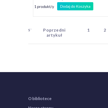
Dodaj do Koszyka
1 produkt/y
Poprzedni
1
2
START
artykuł
O bibliotece
Nasze strony