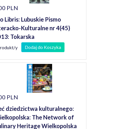
00 PLN
o Libris: Lubuskie Pismo
teracko-Kulturalne nr 4(45)
13: Tokarska
Dodaj do Koszyka
produkt/y
00 PLN
eć dziedzictwa kulturalnego:
elkopolska: The Network of
linary Heritage Wielkopolska