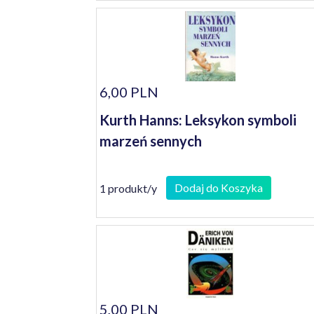
6,00 PLN
Kurth Hanns: Leksykon symboli
marzeń sennych
Dodaj do Koszyka
1 produkt/y
5,00 PLN