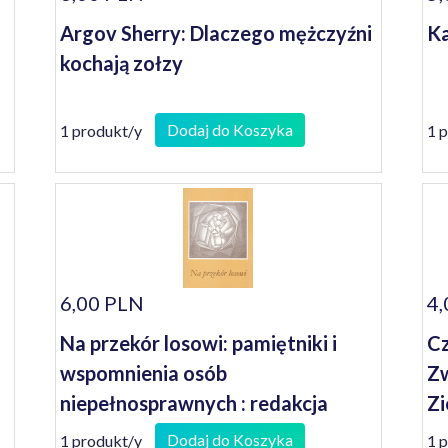
Argov Sherry: Dlaczego mężczyźni
Ka
kochają zołzy
Dodaj do Koszyka
1 produkt/y
1 
6,00 PLN
4,
Na przekór losowi: pamiętniki i
Cz
wspomnienia osób
Zw
niepełnosprawnych : redakcja
Zi
Janusz Koniusz
2
Dodaj do Koszyka
1 produkt/y
1 