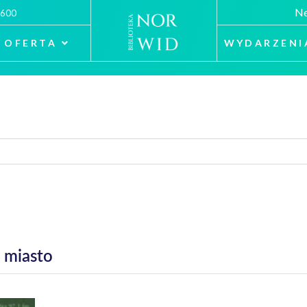
Ne
 600
OFERTA
WYDARZENI
 miasto