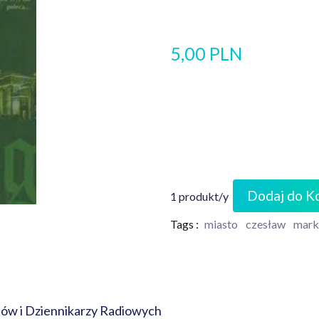
5,00 PLN
Dodaj do K
1 produkt/y
Tags :
miasto
czesław
mark
ów i Dziennikarzy Radiowych