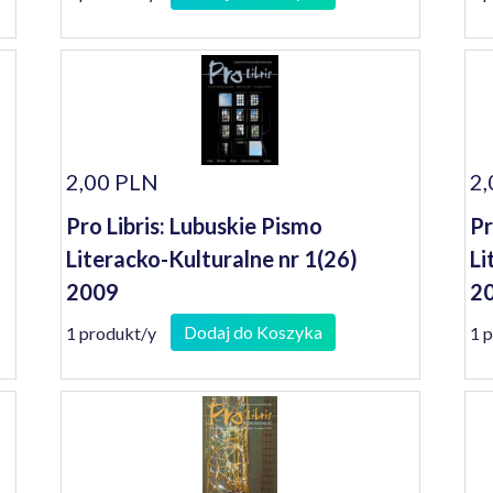
2,00 PLN
2,
Pro Libris: Lubuskie Pismo
Pr
Literacko-Kulturalne nr 1(26)
Li
2009
2
Dodaj do Koszyka
1 produkt/y
1 