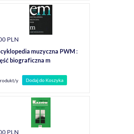
00 PLN
cyklopedia muzyczna PWM :
ęść biograficzna m
Dodaj do Koszyka
produkt/y
00 PLN