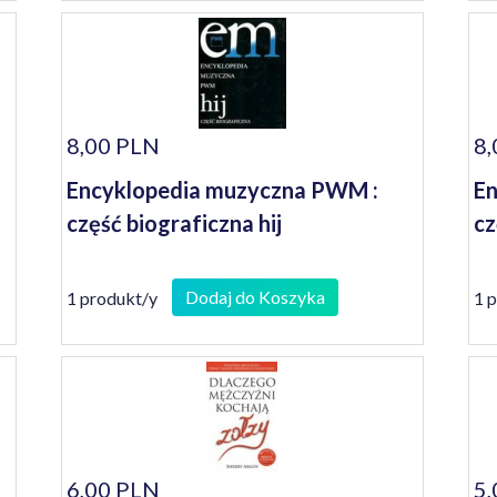
8,00 PLN
8,
Encyklopedia muzyczna PWM :
En
część biograficzna hij
cz
Dodaj do Koszyka
1 produkt/y
1 
6,00 PLN
5,