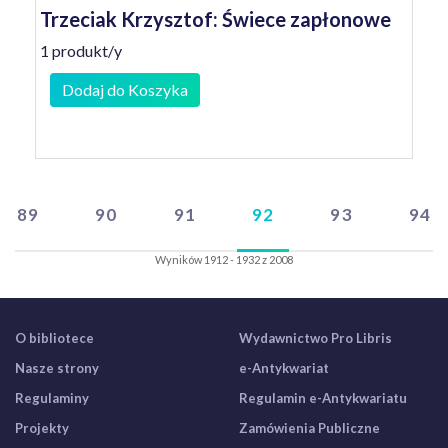
Trzeciak Krzysztof: Świece zapłonowe
1 produkt/y
Dodaj do Koszyka
89
90
91
92
93
94
Wyników 1912 - 1932 z 2008
O bibliotece
Wydawnictwo Pro Libris
Nasze strony
e-Antykwariat
Regulaminy
Regulamin e-Antykwariatu
Projekty
Zamówienia Publiczne