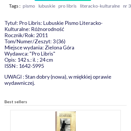
Tags :
pismo
lubuskie
pro libris
literacko-kulturalne
nr 
Tytuł: Pro Libris: Lubuskie Pismo Literacko-
Kulturalne: Różnorodność
Rocznik/Rok: 2011
Tom/Numer/Zeszyt: 3 (36)
Miejsce wydania: Zielona Góra
Wydawca: "Pro Libris"
Opis: 142 s.: il. ; 24 cm
ISSN : 1642-5995
UWAGI : Stan dobry (nowa), w miękkiej oprawie
wydawniczej.
Best sellers