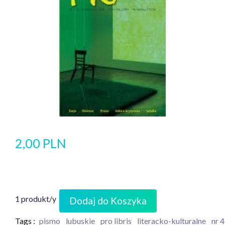
2,00 PLN
1 produkt/y
Dodaj do Koszyka
Tags :
pismo
lubuskie
pro libris
literacko-kulturalne
nr 