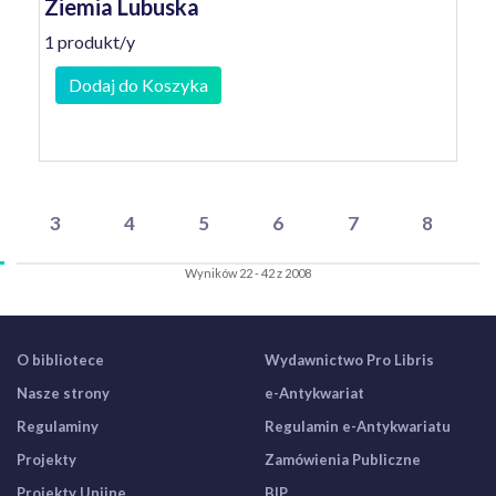
Ziemia Lubuska
1 produkt/y
Dodaj do Koszyka
3
4
5
6
7
8
Wyników 22 - 42 z 2008
O bibliotece
Wydawnictwo Pro Libris
Nasze strony
e-Antykwariat
Regulaminy
Regulamin e-Antykwariatu
Projekty
Zamówienia Publiczne
Projekty Unijne
BIP