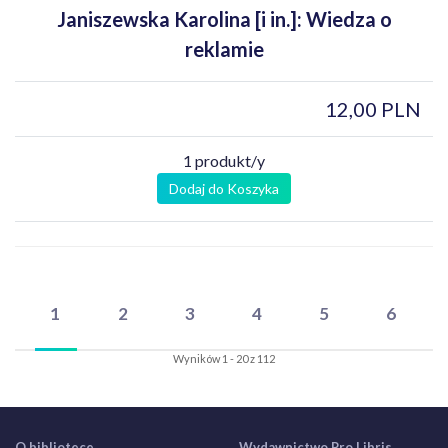
Janiszewska Karolina [i in.]: Wiedza o
reklamie
12,00 PLN
1 produkt/y
Dodaj do Koszyka
1
2
3
4
5
6
Wyników 1 - 20 z 112
O bibliotece
Wydawnictwo Pro Libris