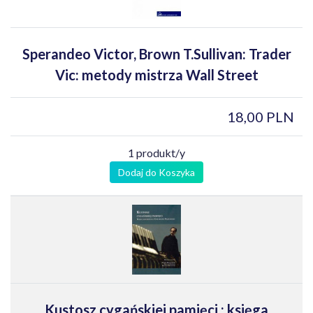
Sperandeo Victor, Brown T.Sullivan: Trader
Vic: metody mistrza Wall Street
18,00 PLN
1 produkt/y
Dodaj do Koszyka
Kustosz cygańskiej pamięci : księga