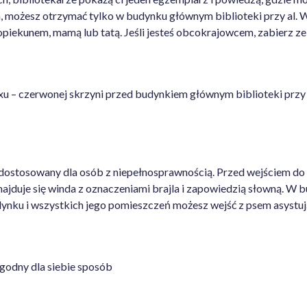
, możesz otrzymać tylko w budynku głównym biblioteki przy al. Wojs
 z opiekunem, mamą lub tatą. Jeśli jesteś obcokrajowcem, zabierz z
oxu – czerwonej skrzyni przed budynkiem głównym biblioteki przy 
 dostosowany dla osób z niepełnosprawnością. Przed wejściem do b
jduje się winda z oznaczeniami brajla i zapowiedzią słowną. W b
udynku i wszystkich jego pomieszczeń możesz wejść z psem asyst
ygodny dla siebie sposób