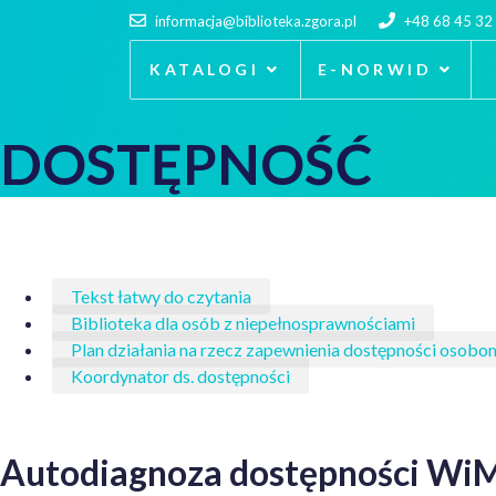
informacja@biblioteka.zgora.pl
+48 68 45 32
KATALOGI
E-NORWID
DOSTĘPNOŚĆ
Tekst łatwy do czytania
Biblioteka dla osób z niepełnosprawnościami
Plan działania na rzecz zapewnienia dostępności osob
Koordynator ds. dostępności
Autodiagnoza dostępności Wi