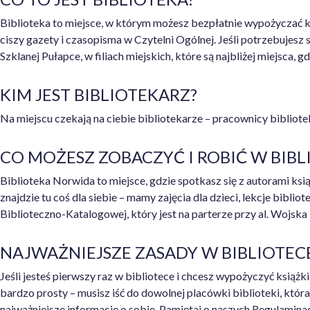
Biblioteka to miejsce, w którym możesz bezpłatnie wypożyczać ks
ciszy gazety i czasopisma w Czytelni Ogólnej. Jeśli potrzebujes
Szklanej Pułapce, w filiach miejskich, które są najbliżej miejsca, g
KIM JEST BIBLIOTEKARZ?
Na miejscu czekają na ciebie bibliotekarze – pracownicy bibliot
CO MOŻESZ ZOBACZYĆ I ROBIĆ W BIBL
Biblioteka Norwida to miejsce, gdzie spotkasz się z autorami ksią
znajdzie tu coś dla siebie – mamy zajęcia dla dzieci, lekcje bibli
Biblioteczno-Katalogowej, który jest na parterze przy al. Wojska 
NAJWAŻNIEJSZE ZASADY W BIBLIOTEC
Jeśli jesteś pierwszy raz w bibliotece i chcesz wypożyczyć książki
bardzo prosty – musisz iść do dowolnej placówki biblioteki, któr
najważniejsze informacje o sobie. Pamiętaj o naszych Regulaminac