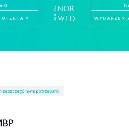
Ne
 600
OFERTA
WYDARZENI
om ze szczególnymi potrzebami
MBP