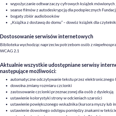
wypożyczanie
odtwarzaczy cyfrowych książek mówionych „
seanse
filmów z autodeskrypcją dla podopiecznych Fundac
bogaty
zbiór audiobooków
„Książka z dostawą do domu” – dowóz książek dla czytelnik
Dostosowanie serwisów internetowych
Biblioteka wychodząc naprzeciw potrzebom osób z niepełnospraw
WCAG 2.1
Aktualnie wszystkie udostępniane serwisy inte
następujące możliwości:
automatyczne
odczytywanie tekstu przez elektronicznego 
dowolna zmiany rozmiaru czcionki
zastosowanie czcionki przeznaczonej dla osób z dysleksją
ustawienie kolorystyki strony w odcieniach szarości
ustawienie powiększonego wskaźnika (kursora myszy lub i
ustawienie dowolnego odstępu pomiędzy znakami w tekści