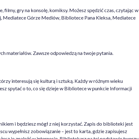
 filmy, gry na konsolę, komiksy. Możesz spędzić czas, czytając w
nej, Mediatece Górze Mediów, Bibliotece Pana Kleksa, Mediatece
nnych materiałów. Zawsze odpowiedzą na twoje pytania.
órzy interesują się kulturą i sztuką. Każdy w różnym wieku
esz spytać o to, co się dzieje w Bibliotece w punkcie Informacji
nikiem i będziesz mógł z niej korzystać. Zapis do biblioteki jest
scu wypełnisz zobowiązanie – jest to karta, gdzie zapisujesz
esz je znaleźć w internecie. Bibliotekarz na tej podstawie tworzy