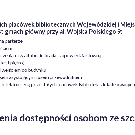
 placówek bibliotecznych Wojewódzkiej i Miejski
st gmach główny przy al. Wojska Polskiego 9:
na parterze
jściem
czeniami w alfabecie brajla i zapowiedzią słowną
er, I piętro)
d wejściem do budynku
psem asystującym i psem przewodnikiem
hitektoniczną pozostałych placówek Biblioteki zlokalizowanych na
nienia dostępności osobom ze s