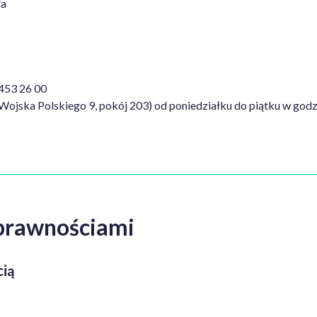
da
 453 26 00
l. Wojska Polskiego 9, pokój 203) od poniedziałku do piątku w go
sprawnościami
cią