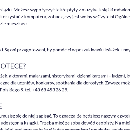
iążki. Możesz wypożyczyć także płyty z muzyką, książki mówione,
z skorzystać z komputera, zobacz, czy jest wolny w Czytelni Ogól
dzie mieszkasz.
eki. Są oni przygotowani, by pomóc ci w poszukiwaniu książek i i
IOTECE?
żek, aktorami, malarzami, historykami, dziennikarzami – ludźmi, kt
oteczne dla uczniów, konkursy, spotkania dla dorosłych. Zawsze moż
Polskiego 9, tel. +48 68 453 26 29.
E
, musisz się do niej zapisać. To oznacza, że będziesz naszym czytel
a udostępnia książki. Trzeba mieć ze sobą dowód osobisty. Na miej
h, bibliotekarze pokażą ci jeden egzemplarz i powiedzą, gdzie moż