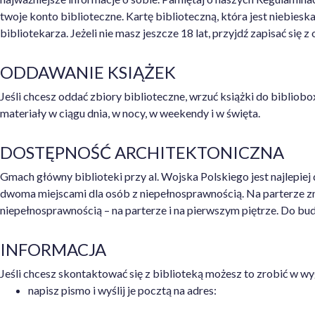
twoje konto biblioteczne. Kartę biblioteczną, która jest niebieska
bibliotekarza. Jeżeli nie masz jeszcze 18 lat, przyjdź zapisać się
ODDAWANIE KSIĄŻEK
Jeśli chcesz oddać zbiory biblioteczne, wrzuć książki do bibliob
materiały w ciągu dnia, w nocy, w weekendy i w święta.
DOSTĘPNOŚĆ ARCHITEKTONICZNA
Gmach główny biblioteki przy al. Wojska Polskiego jest najlepiej
dwoma miejscami dla osób z niepełnosprawnością. Na parterze zna
niepełnosprawnością – na parterze i na pierwszym piętrze. Do b
INFORMACJA
Jeśli chcesz skontaktować się z biblioteką możesz to zrobić w w
napisz pismo i wyślij je pocztą na adres: