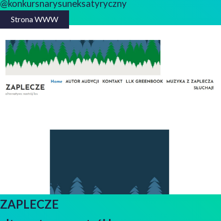
@konkursnarysuneksatyryczny
Strona WWW
ZAPLECZE