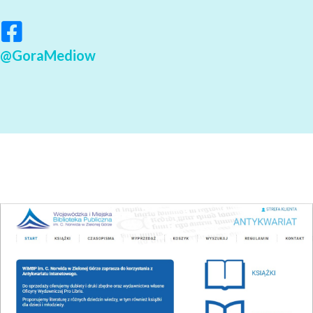
@GoraMediow