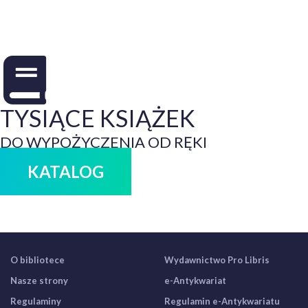
TYSIĄCE KSIĄŻEK
DO WYPOŻYCZENIA OD RĘKI
KATALOG
O bibliotece
Wydawnictwo Pro Libris
Nasze strony
e-Antykwariat
Regulaminy
Regulamin e-Antykwariatu