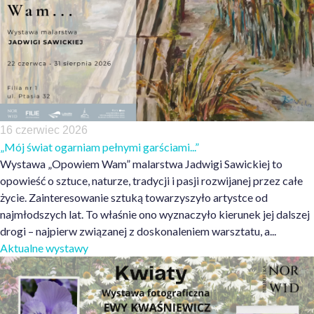
16 czerwiec 2026
„Mój świat ogarniam pełnymi garściami...”
Wystawa „Opowiem Wam” malarstwa Jadwigi Sawickiej to
opowieść o sztuce, naturze, tradycji i pasji rozwijanej przez całe
życie. Zainteresowanie sztuką towarzyszyło artystce od
najmłodszych lat. To właśnie ono wyznaczyło kierunek jej dalszej
drogi – najpierw związanej z doskonaleniem warsztatu, a...
Aktualne wystawy