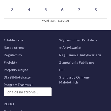
3
4
5
6
7
8
Wyników 1 - 16 z 2004
O bibliotece
Wydawnictwo Pro Libris
Nasze strony
e-Antykwariat
Regulaminy
Regulamin e-Antykwariatu
Projekty
Zamówienia Publiczne
Projekty Unijne
BIP
Dla Bibliotekarzy
Standardy Ochrony
Małoletnich
Program Erasmus+
RODO