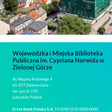
Wojewódzka i Miejska Biblioteka
Publiczna im. Cypriana Norwida w
Zielonej Górze
Al. Wojska Polskiego 9
65-077 Zielona Góra
skr. poczt. 170
Lubuskie; Polska
Erste Bank Polska S.A.
59 1090 1535 0000 0000