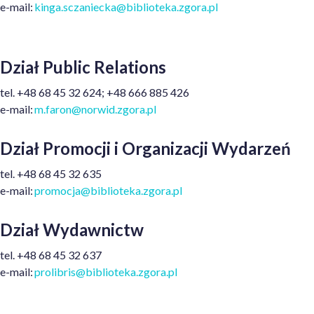
e
-mail:
kinga.sczaniecka@biblioteka.zgora.pl
Dział Public Relations
tel. +48 68 45 32 624; +48 666 885 426
e-mail:
m.faron@norwid.zgora.pl
Dział Promocji i Organizacji Wydarzeń
t
el. +
48
68 45 32 635
e
-mail:
promocja@biblioteka.zgora.pl
Dział Wydawnictw
t
el.
+48
68 45 32 637
e
-mail:
prolibris@biblioteka.zgora.pl