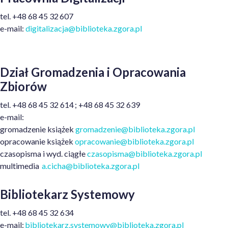
tel. +48 68 45 32 607
e-mail:
digitalizacja@biblioteka.zgora.pl
Dział Gromadzenia i Opracowania
Zbiorów
t
el.
+48
68 45 32 614
;
+48
68 45 32 639
e
-mail:
gromadzenie książek
gromadzenie@biblioteka.zgora.pl
opracowanie książek
opracowanie
@biblioteka.zgora.p
l
czasopisma i wyd. ciągłe
czasopisma@biblioteka.zgora.pl
multimedia
a.cicha@biblioteka.zgora.pl
Bibliotekarz Systemowy
t
el.
+48
68 45 32 634
e
-mail:
bibliotekarz.systemowy@biblioteka.zgora.pl