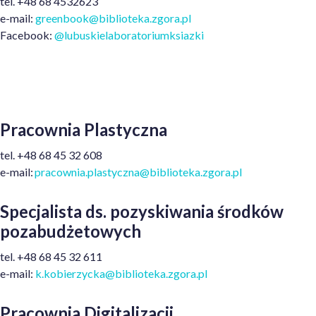
tel. +48 68 4532623
e-mail:
greenbook@biblioteka.zgora.pl
Facebook:
@lubuskielaboratoriumksiazki
Pracownia Plastyczna
t
el.
+48
68 45 32 608
e
-mail:
pracownia.plastyczna@biblioteka.zgora.pl
Specjalista ds. pozyskiwania środków
pozabudżetowych
tel.
+48
68 45 32 611
e-mail:
k.kobierzycka@biblioteka.zgora.pl
Pracownia Digitalizacji