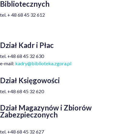
Bibliotecznych
tel.
+ 48
68 45 32 612
Dział Kadr i Płac
tel. +48 68 45 32 630
e-mail:
kadry@biblioteka.zgora.pl
Dział Księgowości
t
el.
+48
68 45 32 620
Dział Magazynów i Zbiorów
Zabezpieczonych
t
el.
+48
68 45 32 627