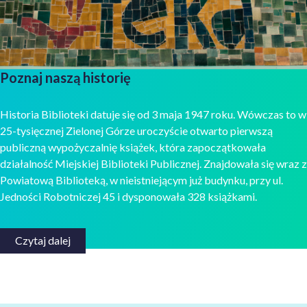
Poznaj naszą historię
Historia Biblioteki datuje się od 3 maja 1947 roku. Wówczas to w
25-tysięcznej Zielonej Górze uroczyście otwarto pierwszą
publiczną wypożyczalnię książek, która zapoczątkowała
działalność Miejskiej Biblioteki Publicznej. Znajdowała się wraz z
Powiatową Biblioteką, w nieistniejącym już budynku, przy ul.
Jedności Robotniczej 45 i dysponowała 328 książkami.
Czytaj dalej