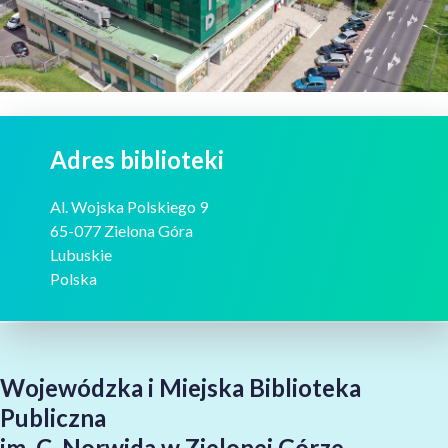
Adres biblioteki
Al. Wojska Polskiego 9
65-077 Zielona Góra
Lubuskie
Polska
Wojewódzka i Miejska Biblioteka
Publiczna
im. C. Norwida w Zielonej Górze