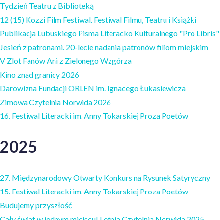
Tydzień Teatru z Biblioteką
12 (15) Kozzi Film Festiwal. Festiwal Filmu, Teatru i Książki
Publikacja Lubuskiego Pisma Literacko Kulturalnego "Pro Libris"
Jesień z patronami. 20-lecie nadania patronów filiom miejskim
V Zlot Fanów Ani z Zielonego Wzgórza
Kino znad granicy 2026
Darowizna Fundacji ORLEN im. Ignacego Łukasiewicza
Zimowa Czytelnia Norwida 2026
16. Festiwal Literacki im. Anny Tokarskiej Proza Poetów
2025
27. Międzynarodowy Otwarty Konkurs na Rysunek Satyryczny
15. Festiwal Literacki im. Anny Tokarskiej Proza Poetów
Budujemy przyszłość
Cały świat w jednym miejscu! Letnia Czytelnia Norwida 2025