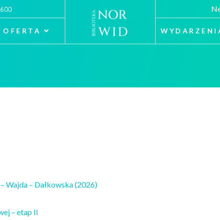
Ne
 600
OFERTA
WYDARZENI
zzi – Wajda – Dałkowska (2026)
j – etap II