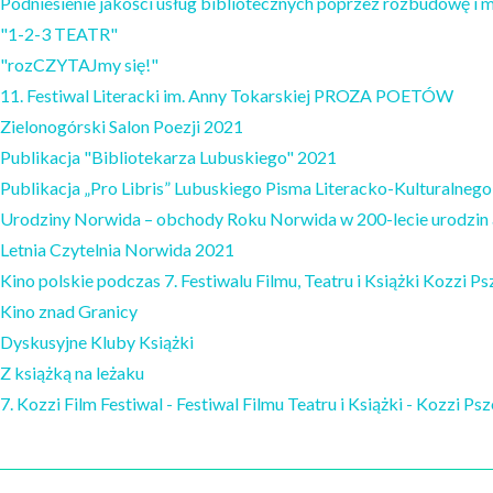
Podniesienie jakości usług bibliotecznych poprzez rozbudowę i m
"1-2-3 TEATR"
"rozCZYTAJmy się!"
11. Festiwal Literacki im. Anny Tokarskiej PROZA POETÓW
Zielonogórski Salon Poezji 2021
Publikacja "Bibliotekarza Lubuskiego" 2021
Publikacja „Pro Libris” Lubuskiego Pisma Literacko-Kulturalneg
Urodziny Norwida – obchody Roku Norwida w 200-lecie urodzin 
Letnia Czytelnia Norwida 2021
Kino polskie podczas 7. Festiwalu Filmu, Teatru i Książki Kozzi P
Kino znad Granicy
Dyskusyjne Kluby Książki
Z książką na leżaku
7. Kozzi Film Festiwal - Festiwal Filmu Teatru i Książki - Kozzi P