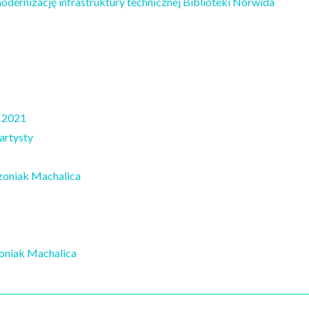
odernizację infrastruktury technicznej Biblioteki Norwida
o 2021
artysty
szoniak Machalica
szoniak Machalica