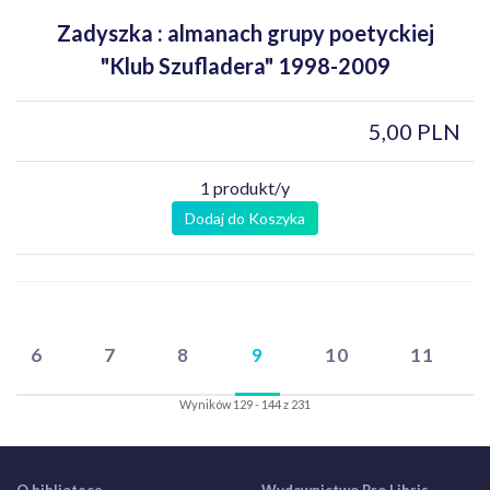
Zadyszka : almanach grupy poetyckiej
"Klub Szufladera" 1998-2009
5,00 PLN
1 produkt/y
Dodaj do Koszyka
6
7
8
9
10
11
Wyników 129 - 144 z 231
O bibliotece
Wydawnictwo Pro Libris