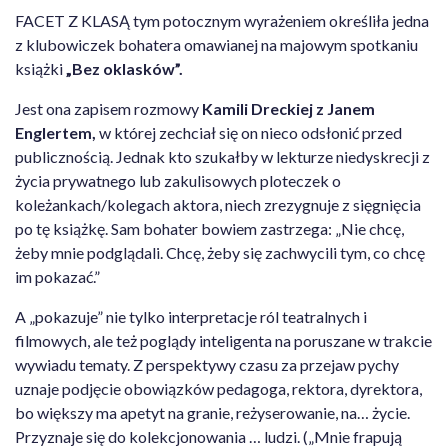
FACET Z KLASĄ tym potocznym wyrażeniem określiła jedna
z klubowiczek bohatera omawianej na majowym spotkaniu
książki
„Bez oklasków”.
Jest ona zapisem rozmowy
Kamili Dreckiej z Janem
Englertem,
w której zechciał się on nieco odsłonić przed
publicznością. Jednak kto szukałby w lekturze niedyskrecji z
życia prywatnego lub zakulisowych ploteczek o
koleżankach/kolegach aktora, niech zrezygnuje z sięgnięcia
po tę książkę. Sam bohater bowiem zastrzega: „Nie chcę,
żeby mnie podglądali. Chcę, żeby się zachwycili tym, co chcę
im pokazać.”
A „pokazuje” nie tylko interpretacje ról teatralnych i
filmowych, ale też poglądy inteligenta na poruszane w trakcie
wywiadu tematy. Z perspektywy czasu za przejaw pychy
uznaje podjęcie obowiązków pedagoga, rektora, dyrektora,
bo większy ma apetyt na granie, reżyserowanie, na… życie.
Przyznaje się do kolekcjonowania … ludzi. („Mnie frapują