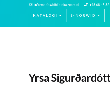
informacja@biblioteka.zgora.pl
+48 68 45 32
KATALOGI
E-NORWID
Yrsa Sigurðardótt