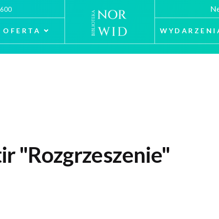
Ne
 600
OFERTA
WYDARZENI
ir "Rozgrzeszenie"