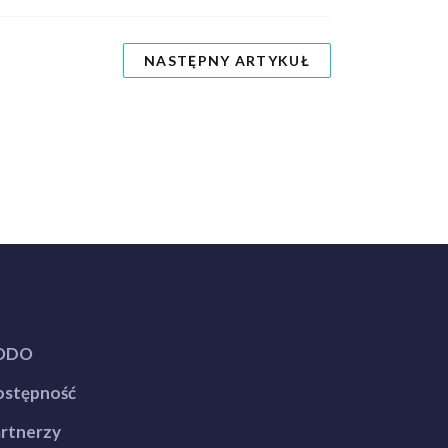
NASTĘPNY ARTYKUŁ
ODO
stępność
rtnerzy