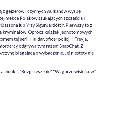
nącą z gejzerów i czynnych wulkanów wyspę
 tej mekce Polaków szukających szczęścia i
iðassona lub Yrsy Sigurðardóttir. Pierwszy to z
torka kryminałów. Oprócz książek jednotomowych
m tej serii. Huldar, oficer policji, i Freyja,
go mordercy odgrywa tym razem SnapChat. Z
wczynę błagającą o wybaczenie. Jej niestety nie
rachunki”, “Rozgrzeszenie”, “Wzgórze wisielców”