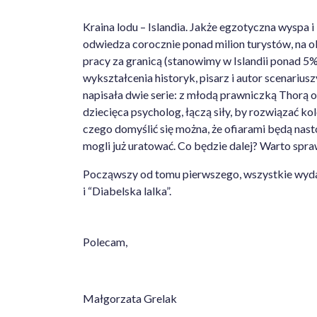
Kraina lodu – Islandia. Jakże egzotyczna wyspa 
odwiedza corocznie ponad milion turystów, na o
pracy za granicą (stanowimy w Islandii ponad 5% 
wykształcenia historyk, pisarz i autor scenariu
napisała dwie serie: z młodą prawniczką Thorą oraz
dziecięca psycholog, łączą siły, by rozwiązać 
czego domyślić się można, że ofiarami będą nast
mogli już uratować. Co będzie dalej? Warto spra
Począwszy od tomu pierwszego, wszystkie wydane
i “Diabelska lalka”.
Polecam,
Małgorzata Grelak