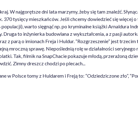
i kraj. W najgorętsze dni lata marzymy, żeby się tam znaleźć. Sły
k. 370 tysięcy mieszkańców. Jeśli chcemy dowiedzieć się więcej o
populacji), warto sięgnąć np. po kryminalne książki Arnaldura Indr
szy. Druga to inżynierka budowlana z wykształcenia, a z pasji au
 z parą o imionach Freja i Huldur. “Rozgrzeszenie” jest trzecim tome
kolejną mroczną sprawę. Niepoślednią rolę w działalności seryjne
olatki. Tak, filmik na SnapChacie pokazuje młodą, przerażoną dzie
wdzić. Zimny dreszcz chodzi po plecach...
 w Polsce tomy z Huldarem i Freją to: “Odziedziczone zło”, “Po