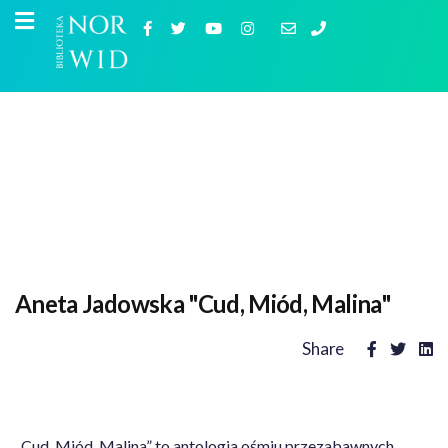
Aneta Jadowska "Cud, Miód, Malina"
Share
„Cud, Miód, Malina” to antologia ośmiu przezabawnych