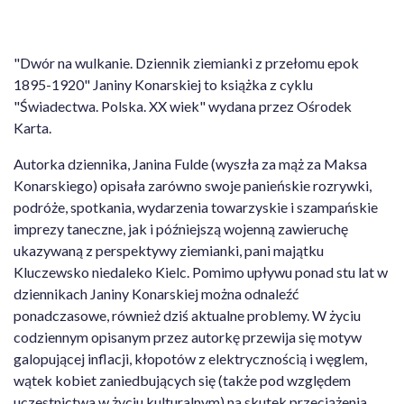
"Dwór na wulkanie. Dziennik ziemianki z przełomu epok
1895-1920" Janiny Konarskiej to książka z cyklu
"Świadectwa. Polska. XX wiek" wydana przez Ośrodek
Karta.
Autorka dziennika, Janina Fulde (wyszła za mąż za Maksa
Konarskiego) opisała zarówno swoje panieńskie rozrywki,
podróże, spotkania, wydarzenia towarzyskie i szampańskie
imprezy taneczne, jak i późniejszą wojenną zawieruchę
ukazywaną z perspektywy ziemianki, pani majątku
Kluczewsko niedaleko Kielc. Pomimo upływu ponad stu lat w
dziennikach Janiny Konarskiej można odnaleźć
ponadczasowe, również dziś aktualne problemy. W życiu
codziennym opisanym przez autorkę przewija się motyw
galopującej inflacji, kłopotów z elektrycznością i węglem,
wątek kobiet zaniedbujących się (także pod względem
uczestnictwa w życiu kulturalnym) na skutek przeciążenia