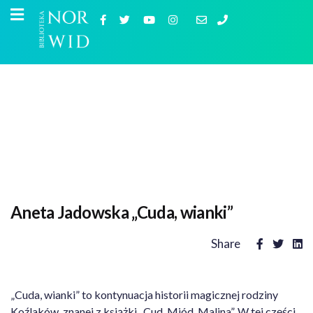
Aneta Jadowska „Cuda, wianki”
Share
„Cuda, wianki” to kontynuacja historii magicznej rodziny
Koźlaków, znanej z książki „Cud, Miód, Malina”. W tej części