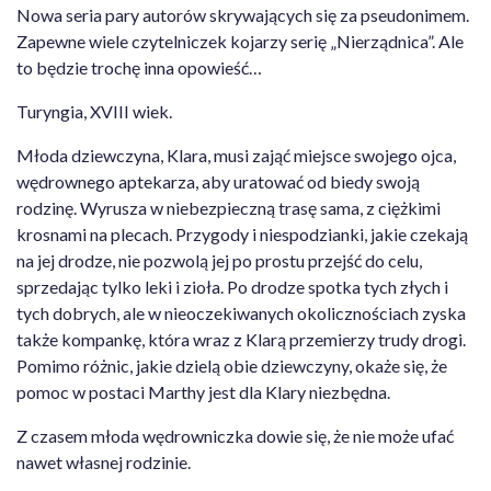
Nowa seria pary autorów skrywających się za pseudonimem.
Zapewne wiele czytelniczek kojarzy serię „Nierządnica”. Ale
to będzie trochę inna opowieść…
Turyngia, XVIII wiek.
Młoda dziewczyna, Klara, musi zająć miejsce swojego ojca,
wędrownego aptekarza, aby uratować od biedy swoją
rodzinę. Wyrusza w niebezpieczną trasę sama, z ciężkimi
krosnami na plecach. Przygody i niespodzianki, jakie czekają
na jej drodze, nie pozwolą jej po prostu przejść do celu,
sprzedając tylko leki i zioła. Po drodze spotka tych złych i
tych dobrych, ale w nieoczekiwanych okolicznościach zyska
także kompankę, która wraz z Klarą przemierzy trudy drogi.
Pomimo różnic, jakie dzielą obie dziewczyny, okaże się, że
pomoc w postaci Marthy jest dla Klary niezbędna.
Z czasem młoda wędrowniczka dowie się, że nie może ufać
nawet własnej rodzinie.