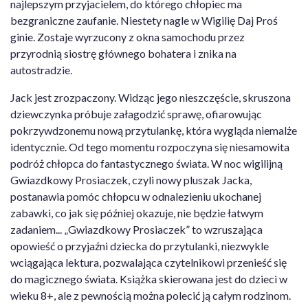
najlepszym przyjacielem, do którego chłopiec ma
bezgraniczne zaufanie. Niestety nagle w Wigilię Daj Proś
ginie. Zostaje wyrzucony z okna samochodu przez
przyrodnią siostrę głównego bohatera i znika na
autostradzie.
Jack jest zrozpaczony. Widząc jego nieszczęście, skruszona
dziewczynka próbuje załagodzić sprawę, ofiarowując
pokrzywdzonemu nową przytulankę, która wygląda niemalże
identycznie. Od tego momentu rozpoczyna się niesamowita
podróż chłopca do fantastycznego świata. W noc wigilijną
Gwiazdkowy Prosiaczek, czyli nowy pluszak Jacka,
postanawia pomóc chłopcu w odnalezieniu ukochanej
zabawki, co jak się później okazuje, nie będzie łatwym
zadaniem... „Gwiazdkowy Prosiaczek” to wzruszająca
opowieść o przyjaźni dziecka do przytulanki, niezwykle
wciągająca lektura, pozwalająca czytelnikowi przenieść się
do magicznego świata. Książka skierowana jest do dzieci w
wieku 8+, ale z pewnością można polecić ją całym rodzinom.