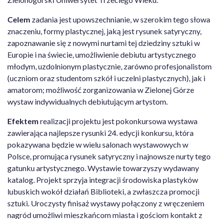
Celem
zadania jest upowszechnianie, w szerokim tego słowa
znaczeniu, formy plastycznej, jaką jest rysunek satyryczny,
zapoznawanie się z nowymi nurtami tej dziedziny sztuki w
Europie i na świecie, umożliwienie debiutu artystycznego
młodym, uzdolnionym plastycznie, zarówno profesjonalistom
(uczniom oraz studentom szkół i uczelni plastycznych), jak i
amatorom; możliwość zorganizowania w Zielonej Górze
wystaw indywidualnych debiutującym artystom.
Efektem
realizacji projektu jest pokonkursowa wystawa
zawierająca najlepsze rysunki 24. edycji konkursu, która
pokazywana będzie w wielu salonach wystawowych w
Polsce, promująca rysunek satyryczny i najnowsze nurty tego
gatunku artystycznego. Wystawie towarzyszy wydawany
katalog. Projekt sprzyja integracji środowiska plastyków
lubuskich wokół działań Biblioteki, a zwłaszcza promocji
sztuki. Uroczysty finisaż wystawy połączony z wręczeniem
nagród umożliwi mieszkańcom miasta i gościom kontakt z