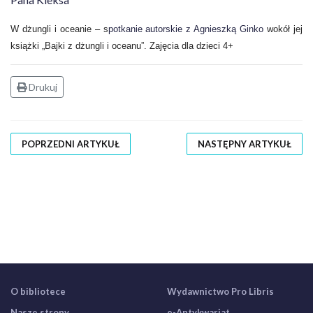
W dżungli i oceanie
– s
potkanie autorskie z Agnieszką Ginko
wokół jej
książki „Bajki z dżungli i oceanu”.
Zajęcia dla dzieci 4+
Drukuj
POPRZEDNI ARTYKUŁ
NASTĘPNY ARTYKUŁ
O bibliotece
Wydawnictwo Pro Libris
Nasze strony
e-Antykwariat