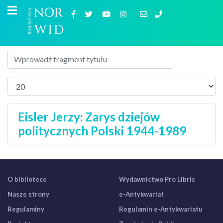
Eisler Jerzy: Zarys dziejów
politycznych Polski 1944-1989
O bibliotece
Wydawnictwo Pro Libris
Nasze strony
e-Antykwariat
Regulaminy
Regulamin e-Antykwariatu