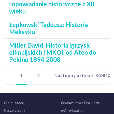
: opowiadanie historyczne z XII
wieku
Łepkowski Tadeusz: Historia
Meksyku
Miller David: Historia igrzysk
olimpijskich i MKOl: od Aten do
Pekinu 1894-2008
1
2
Następny artykuł
KONIEC
O bibliotece
Wydawnictwo Pro Libris
Nasze strony
e-Antykwariat