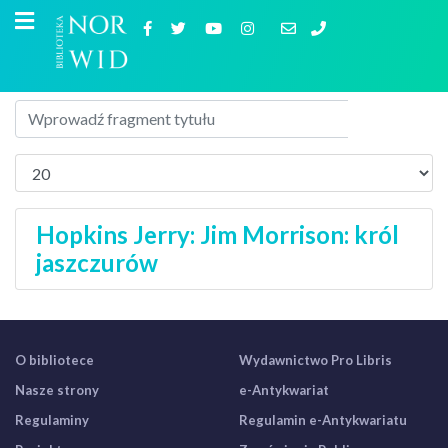
Hopkins Jerry: Jim Morrison: król
jaszczurów
O bibliotece
Wydawnictwo Pro Libris
Nasze strony
e-Antykwariat
Regulaminy
Regulamin e-Antykwariatu