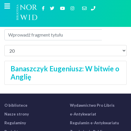
Banaszczyk Eugeniusz: W bitwie o
Anglię
O bibliotece
Wydawnictwo Pro Libris
Nasze strony
e-Antykwariat
Regulaminy
Regulamin e-Antykwariatu