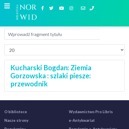
Kucharski Bogdan: Ziemia
Gorzowska : szlaki piesze:
przewodnik
O bibliotece
Wydawnictwo Pro Libris
Nasze strony
e-Antykwariat