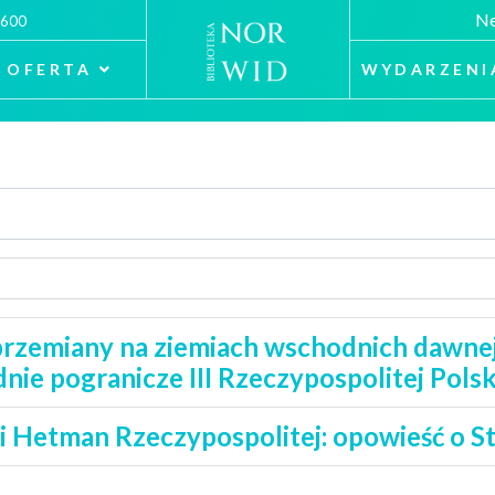
Ne
 600
OFERTA
WYDARZENI
przemiany na ziemiach wschodnich dawnej 
nie pogranicze III Rzeczypospolitej Pols
i Hetman Rzeczypospolitej: opowieść o S