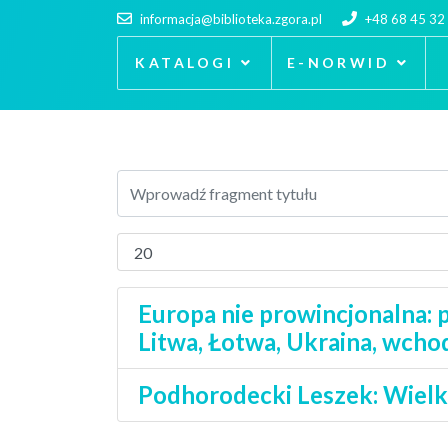
informacja@biblioteka.zgora.pl
+48 68 45 32
KATALOGI
E-NORWID
Europa nie prowincjonalna: 
Litwa, Łotwa, Ukraina, wchod
Podhorodecki Leszek: Wielk