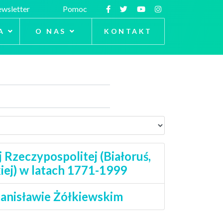
wsletter
Pomoc
A
O NAS
KONTAKT
Rzeczypospolitej (Białoruś,
kiej) w latach 1771-1999
tanisławie Żółkiewskim