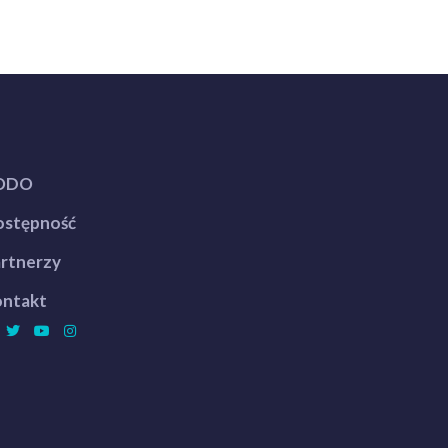
ODO
stępność
rtnerzy
ntakt