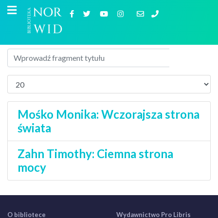
Mośko Monika: Wczorajsza strona
świata
Zahn Timothy: Ciemna strona
mocy
O bibliotece
Wydawnictwo Pro Libris