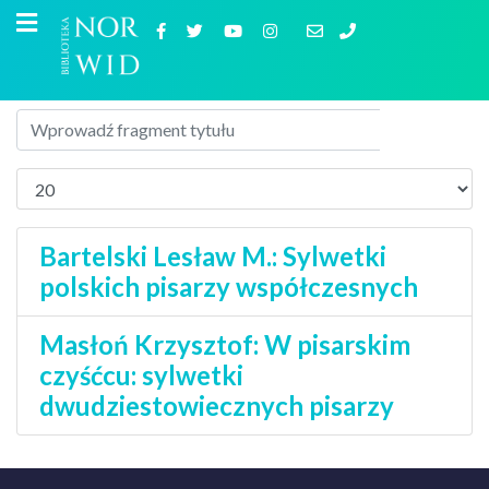
Bartelski Lesław M.: Sylwetki
polskich pisarzy współczesnych
Masłoń Krzysztof: W pisarskim
czyśćcu: sylwetki
dwudziestowiecznych pisarzy