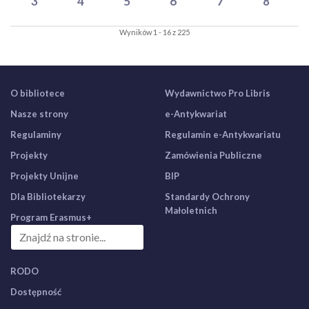
3
4
5
6
7
8
Wyników 1 - 16 z 225
O bibliotece
Wydawnictwo Pro Libris
Nasze strony
e-Antykwariat
Regulaminy
Regulamin e-Antykwariatu
Projekty
Zamówienia Publiczne
Projekty Unijne
BIP
Dla Bibliotekarzy
Standardy Ochrony
Małoletnich
Program Erasmus+
RODO
Dostępność