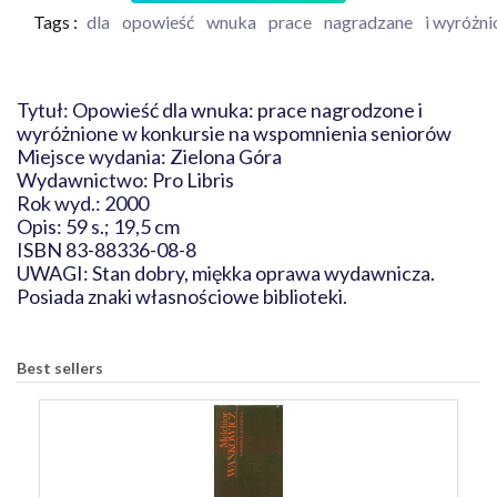
Tags :
dla
opowieść
wnuka
prace
nagradzane
i wyróżni
Tytuł: Opowieść dla wnuka: prace nagrodzone i
wyróżnione w konkursie na wspomnienia seniorów
Miejsce wydania: Zielona Góra
Wydawnictwo: Pro Libris
Rok wyd.: 2000
Opis: 59 s.; 19,5 cm
ISBN 83-88336-08-8
UWAGI: Stan dobry, miękka oprawa wydawnicza.
Posiada znaki własnościowe biblioteki.
Best sellers