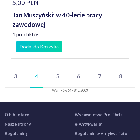
5,00 PLN
Jan Muszyński: w 40-lecie pracy
zawodowej
1 produkt/y
Dodaj do Koszyka
3
4
5
6
7
8
Wyników 64 - 84 z 2003
O bibliotece
Wydawnictwo Pro Libris
Nasze strony
e-Antykwariat
Regulaminy
Regulamin e-Antykwariatu